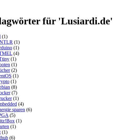
lagwörter für 'Lusiardi.de'
d
(1)
NTLR
(1)
rduino
(1)
TMEL
(4)
Ttiny
(1)
ooten
(1)
ücher
(2)
entOS
(1)
rypto
(1)
ebian
(8)
ocker
(7)
rucker
(1)
mbedded
(4)
ergie sparen
(6)
PGA
(5)
itz!Box
(1)
arten
(1)
t
(1)
thub
(6)