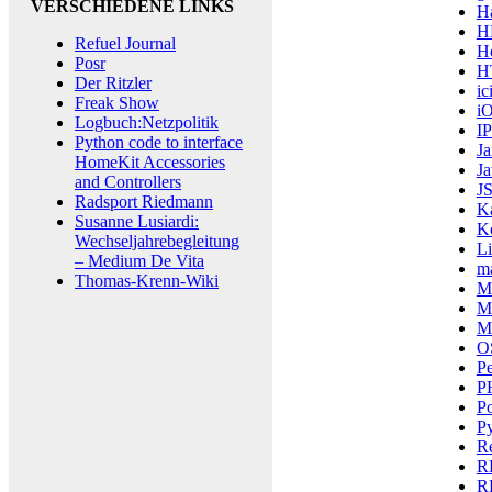
VERSCHIEDENE LINKS
H
H
Refuel Journal
H
Posr
H
Der Ritzler
ic
Freak Show
i
Logbuch:Netzpolitik
I
Python code to interface
Ja
HomeKit Accessories
Ja
and Controllers
J
Radsport Riedmann
K
Susanne Lusiardi:
K
Wechseljahrebegleitung
L
– Medium De Vita
m
Thomas-Krenn-Wiki
M
Mi
M
O
Pe
P
P
P
R
R
R