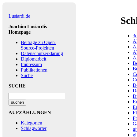
Lusiardi.de
Sch
Joachim Lusiardis
Homepage
3
A
Beiträge zu Open-
A
Source-Projekten
A
Datenschutzerklärung
A
Diplomarbeit
B
Impressum
B
Publikationen
C
Suche
C
D
SUCHE
D
D
E
En
AUFZÄHLUNGEN
F
Fr
Kategorien
G
Schlagwörter
gi
gi