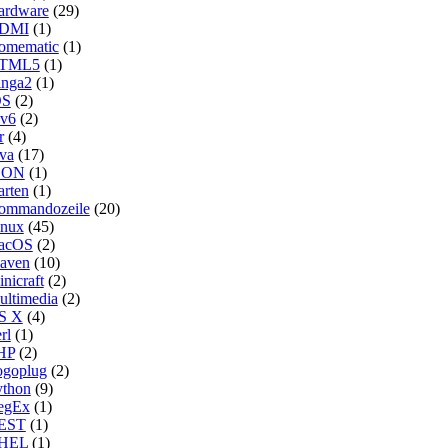
ardware
(29)
DMI
(1)
omematic
(1)
TML5
(1)
inga2
(1)
OS
(2)
Pv6
(2)
r
(4)
va
(17)
SON
(1)
arten
(1)
ommandozeile
(20)
inux
(45)
acOS
(2)
aven
(10)
nicraft
(2)
ultimedia
(2)
S X
(4)
rl
(1)
HP
(2)
ogoplug
(2)
ython
(9)
egEx
(1)
EST
(1)
HEL
(1)