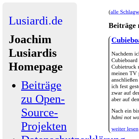
(
alle Schlagw
Lusiardi.de
Beiträge
Joachim
Cubiebo
Lusiardis
Nachdem ic
Cubieboard 
Homepage
Cubietruck 
meinen TV
anschließen
Beiträge
ich fest gest
zwar auf de
zu Open-
aber auf d
Source-
Nach ein bi
hdmi not wo
Projekten
weiter lesen