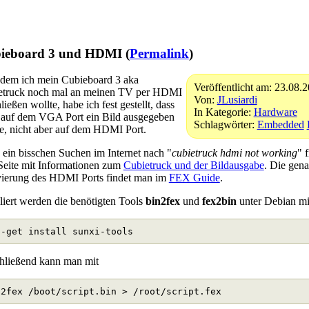
ieboard 3 und HDMI (
Permalink
)
dem ich mein Cubieboard 3 aka
Veröffentlicht am: 23.08.
etruck noch mal an meinen TV per HDMI
Von:
JLusiardi
ließen wollte, habe ich fest gestellt, dass
In Kategorie:
Hardware
 auf dem VGA Port ein Bild ausgegeben
Schlagwörter:
Embedded
, nicht aber auf dem HDMI Port.
ein bisschen Suchen im Internet nach "
cubietruck hdmi not working
" 
Seite mit Informationen zum
Cubietruck und der Bildausgabe
. Die gena
vierung des HDMI Ports findet man im
FEX Guide
.
lliert werden die benötigten Tools
bin2fex
und
fex2bin
unter Debian mi
t
-
get
install
sunxi
-
tools
hließend kann man mit