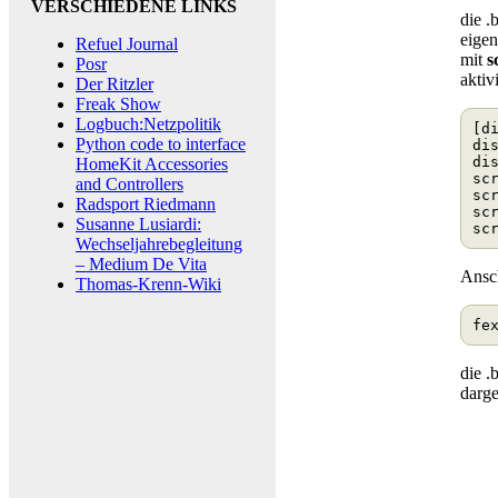
VERSCHIEDENE LINKS
die .
eige
Refuel Journal
mit
s
Posr
aktivi
Der Ritzler
Freak Show
Logbuch:Netzpolitik
[d
Python code to interface
di
di
HomeKit Accessories
sc
and Controllers
sc
Radsport Riedmann
sc
Susanne Lusiardi:
sc
Wechseljahrebegleitung
– Medium De Vita
Ansc
Thomas-Krenn-Wiki
die .
darge