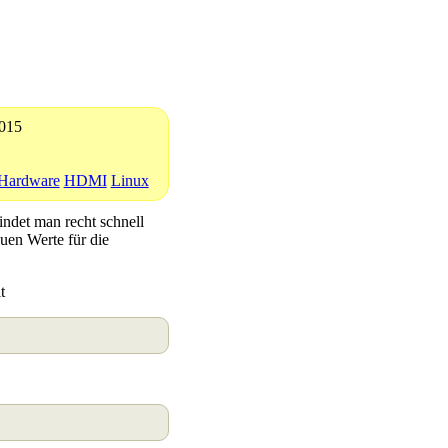
2015
Hardware
HDMI
Linux
findet man recht schnell
uen Werte für die
t