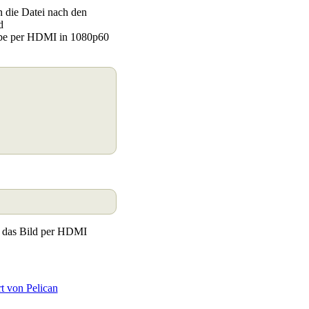
n die Datei nach den
d
be per HDMI in 1080p60
te das Bild per HDMI
rt von Pelican