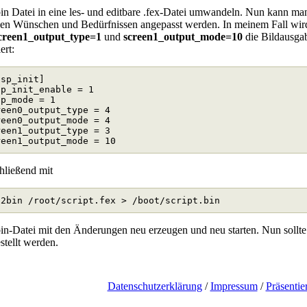
bin Datei in eine les- und editbare .fex-Datei umwandeln. Nun kann ma
nen Wünschen und Bedürfnissen angepasst werden. In meinem Fall wir
creen1_output_type=1
und
screen1_output_mode=10
die Bildausga
ert:
isp_init]
sp_init_enable
=
1
sp_mode
=
1
reen0_output_type
=
4
reen0_output_mode
=
4
reen1_output_type
=
3
reen1_output_mode
=
10
hließend mit
bin-Datei mit den Änderungen neu erzeugen und neu starten. Nun soll
stellt werden.
Datenschutzerklärung
/
Impressum
/
Präsentie