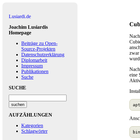
Lusiardi.de
Cub
Joachim Lusiardis
Homepage
Nach
Cubi
Beiträge zu Open-
ansch
Source-Projekten
zwar
Datenschutzerklärung
wurde
Diplomarbeit
Impressum
Nach 
Publikationen
eine 
Suche
Akti
SUCHE
Insta
ap
AUFZÄHLUNGEN
Ansc
Kategorien
Schlagwörter