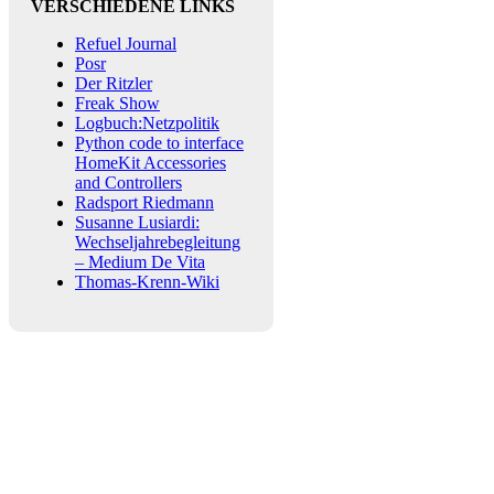
VERSCHIEDENE LINKS
Refuel Journal
Posr
Der Ritzler
Freak Show
Logbuch:Netzpolitik
Python code to interface
HomeKit Accessories
and Controllers
Radsport Riedmann
Susanne Lusiardi:
Wechseljahrebegleitung
– Medium De Vita
Thomas-Krenn-Wiki