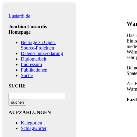
Lusiardi.de
Wär
Joachim Lusiardis
Homepage
Das i
Eintr
Beiträge zu Open-
niede
Source-Projekten
Wärme
Datenschutzerklärung
sehr 
Diplomarbeit
Impressum
Demo
Publikationen
Spat
Suche
Als E
SUCHE
Wärme
Fazit
AUFZÄHLUNGEN
Kategorien
Schlagwörter