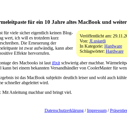
meleitpaste für ein 10 Jahre altes MacBook und weiter
st für viele sicher eigentlich keinen Blog-
Veröffentlicht am: 29.11.
ag wert, ich will es trotzdem kurz
Von:
JLusiardi
rschreiben. Die Erneuerung der
In Kategorie:
Hardware
leitpaste ist zwar aufwändig, kann aber
Schlagwörter:
Hardware
positive Effekte hervorrufen.
ntage des Macbooks ist laut
ifixit
schwierig aber machbar. Wärmeleitpas
el kann bei einem bekannten Versandhändler von CoolerMaster für we
rgebnis ist das MacBook subjektiv deutlich leiser und wohl auch kühle
 schneller abgeleitet wird.
: Mit Anleitung machbar und bringt viel.
Datenschutzerklärung
/
Impressum
/
Präsentie