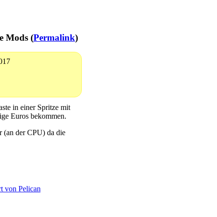
e Mods (
Permalink
)
2017
te in einer Spritze mit
nige Euros bekommen.
r (an der CPU) da die
rt von Pelican