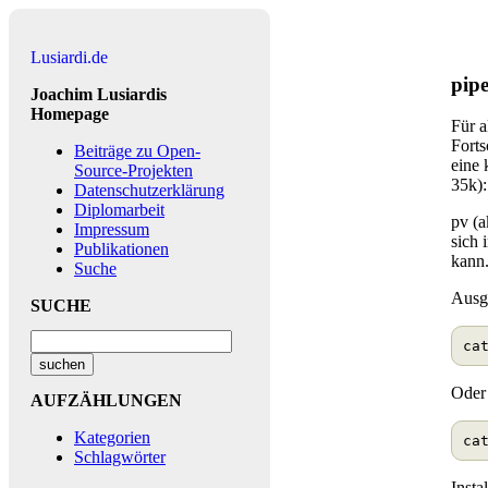
Lusiardi.de
pipe
Joachim Lusiardis
Homepage
Für a
Forts
Beiträge zu Open-
eine 
Source-Projekten
35k):
Datenschutzerklärung
Diplomarbeit
pv (a
Impressum
sich 
Publikationen
kann
Suche
Ausge
SUCHE
Oder
AUFZÄHLUNGEN
Kategorien
Schlagwörter
Insta