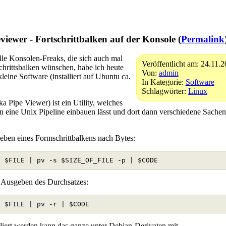
viewer - Fortschrittbalken auf der Konsole (
Permalink
lle Konsolen-Freaks, die sich auch mal
Veröffentlicht am: 24.11.
chrittsbalken wünschen, habe ich heute
Von:
admin
kleine Software (installiert auf Ubuntu ca.
In Kategorie:
Software
Schlagwörter:
Linux
ka Pipe Viewer) ist ein Utility, welches
in eine Unix Pipeline einbauen lässt und dort dann verschiedene Sache
.
ben eines Formschrittbalkens nach Bytes:
 Ausgeben des Durchsatzes:
lliert werden kann das ganze unter Debian-Derivaten mit