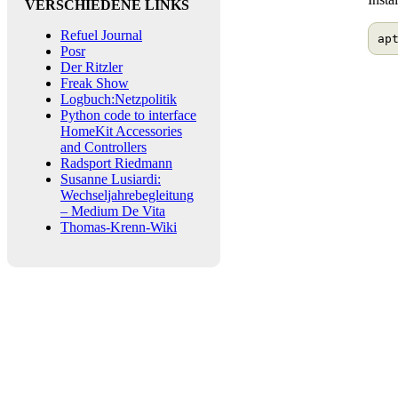
VERSCHIEDENE LINKS
Refuel Journal
Posr
Der Ritzler
Freak Show
Logbuch:Netzpolitik
Python code to interface
HomeKit Accessories
and Controllers
Radsport Riedmann
Susanne Lusiardi:
Wechseljahrebegleitung
– Medium De Vita
Thomas-Krenn-Wiki