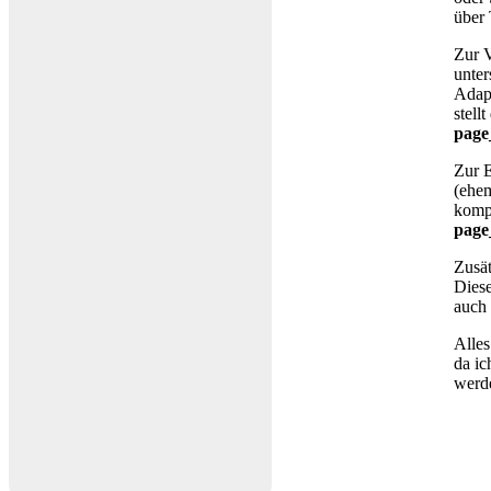
über 
Zur V
unter
Adap
stell
page
Zur E
(ehe
kompl
page
Zusät
Diese
auch
Alles
da ic
werd