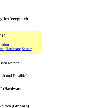
g im Vergleich
2017
ation
ren
Hardware
Server
essen werden:
ät und Detailtiefe
P (
Hardware-
 bieten (
Graphen)