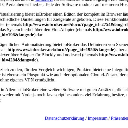
TCP erlauben es hierbei, Teile der Software modular auf mehreren Host
isualisierung bietet ioBroker einen Editor, der komplett im Browser lä
schiedliche Darstellungen für Zielgeräte angeboten. Diese Funktionalit
ter (ehemals
http://www.iobroker.net/docu/?page_id=2754&lang=d
t das System hierbei über den Flot-Adapter (ehemals
http://www.iobrok
_id=198&lang=de
) dar.
igentlichen Automatisierung bietet ioBroker das Definieren von Szen
mals
http://www.iobroker.net/docu/?page_id=1950&lang=de
) aber 
exer über Adapter für Blockly und node-red (ehemals
http://www.iob
_id=4284&lang=de
).
zlich zu den, für den Vergleich wichtigen, Punkten bietet eine Integrat
 ist ebenso ein Pluspunkt wie auch der optionalen Clound-Zusatz, der e
 ohne eigenes VPN ermöglicht.
 in Allem ist ioBroker eine weitere Software mit guten Ansätzen, die i
h weder mit Node.js noch Javascript besonders viel Erfahrung besitze, n
e.
Datenschutzerklärung
/
Impressum
/
Präsentie