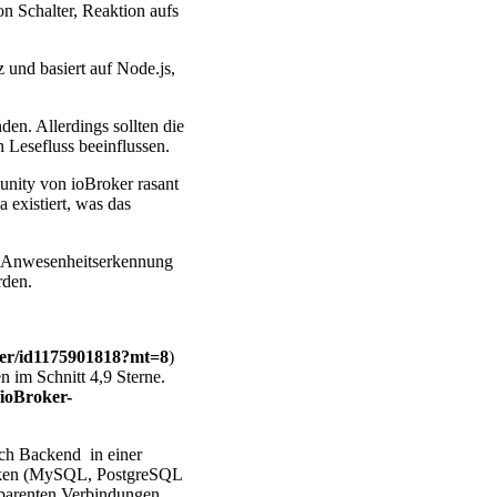
n Schalter, Reaktion aufs
und basiert auf Node.js,
den. Allerdings sollten die
n Lesefluss beeinflussen.
unity von ioBroker rasant
a existiert, was das
nt Anwesenheitserkennung
rden.
ewer/id1175901818?mt=8
)
 im Schnitt 4,9 Sterne.
ioBroker-
uch Backend in einer
anken (MySQL, PostgreSQL
nsparenten Verbindungen