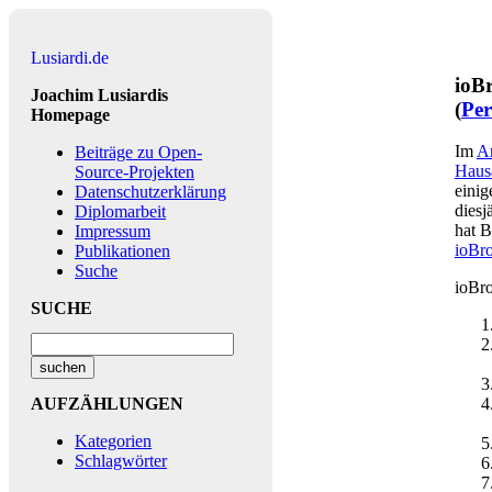
Lusiardi.de
ioB
Joachim Lusiardis
(
Pe
Homepage
Im
Ar
Beiträge zu Open-
Haus
Source-Projekten
einig
Datenschutzerklärung
diesj
Diplomarbeit
hat B
Impressum
ioBr
Publikationen
Suche
ioBro
SUCHE
AUFZÄHLUNGEN
Kategorien
Schlagwörter