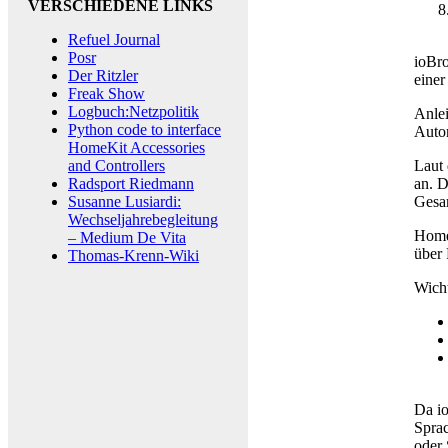
VERSCHIEDENE LINKS
Refuel Journal
Posr
ioBro
Der Ritzler
einer
Freak Show
Logbuch:Netzpolitik
Anlei
Python code to interface
Autor
HomeKit Accessories
and Controllers
Laut
Radsport Riedmann
an. D
Susanne Lusiardi:
Gesam
Wechseljahrebegleitung
Home
– Medium De Vita
über 
Thomas-Krenn-Wiki
Wicht
Da io
Spra
oder 