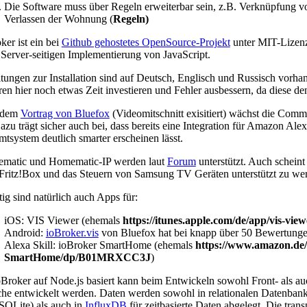
Die Software muss über Regeln erweiterbar sein, z.B. Verknüpfung vo
Verlassen der Wohnung (
Regeln)
ker ist ein bei
Github gehostetes OpenSource-Projekt
unter MIT-Lizenz 
 Server-seitigen Implementierung von JavaScript.
tungen zur Installation sind auf Deutsch, Englisch und Russisch vorhan
en hier noch etwas Zeit investieren und Fehler ausbessern, da diese de
 dem
Vortrag von Bluefox
(Videomitschnitt exisitiert) wächst die Comm
azu trägt sicher auch bei, dass bereits eine Integration für Amazon Alex
tsystem deutlich smarter erscheinen lässt.
matic und Homematic-IP werden laut
Forum
unterstützt. Auch schei
Fritz!Box und das Steuern von Samsung TV Geräten unterstützt zu we
ig sind natürlich auch Apps für:
iOS: VIS Viewer (ehemals
https://itunes.apple.com/de/app/vis-vi
Android:
ioBroker.vis
von Bluefox hat bei knapp über 50 Bewertungen
Alexa Skill: ioBroker SmartHome (ehemals
https://www.amazon.de/
SmartHome/dp/B01MRXCC3J
)
Broker auf Node.js basiert kann beim Entwickeln sowohl Front- als a
che entwickelt werden. Daten werden sowohl in relationalen Datenb
SQLite) als auch in
InfluxDB
für zeitbasierte Daten abgelegt. Die tra