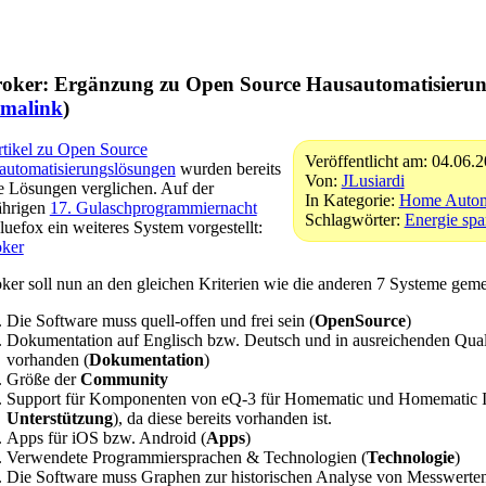
roker: Ergänzung zu Open Source Hausautomatisierun
rmalink
)
tikel zu Open Source
Veröffentlicht am: 04.06.
automatisierungslösungen
wurden bereits
Von:
JLusiardi
e Lösungen verglichen. Auf der
In Kategorie:
Home Autom
ährigen
17. Gulaschprogrammiernacht
Schlagwörter:
Energie spa
luefox ein weiteres System vorgestellt:
oker
ker soll nun an den gleichen Kriterien wie die anderen 7 Systeme gem
Die Software muss quell-offen und frei sein (
OpenSource
)
Dokumentation auf Englisch bzw. Deutsch und in ausreichenden Qualit
vorhanden (
Dokumentation
)
Größe der
Community
Support für Komponenten von eQ-3 für Homematic und Homematic I
Unterstützung
), da diese bereits vorhanden ist.
Apps für iOS bzw. Android (
Apps
)
Verwendete Programmiersprachen & Technologien (
Technologie
)
Die Software muss Graphen zur historischen Analyse von Messwerten