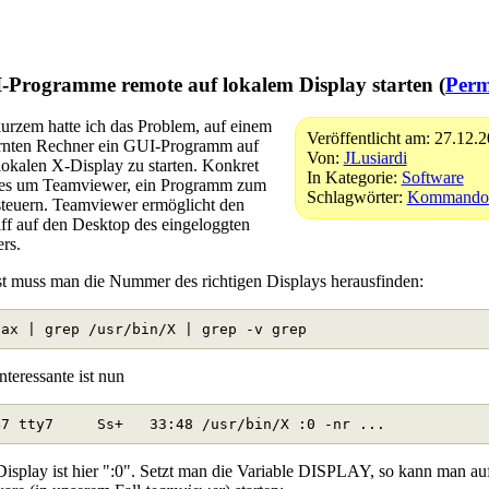
-Programme remote auf lokalem Display starten (
Perm
urzem hatte ich das Problem, auf einem
Veröffentlicht am: 27.12.
ernten Rechner ein GUI-Programm auf
Von:
JLusiardi
okalen X-Display zu starten. Konkret
In Kategorie:
Software
 es um Teamviewer, ein Programm zum
Schlagwörter:
Kommandoz
teuern. Teamviewer ermöglicht den
ff auf den Desktop des eingeloggten
rs.
t muss man die Nummer des richtigen Displays herausfinden:
nteressante ist nun
isplay ist hier ":0". Setzt man die Variable DISPLAY, so kann man a