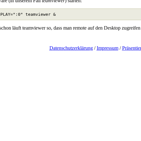
are (in unserem Fall
teamviewer
) starten:
chon läuft teamviewer so, dass man remote auf den Desktop zugreifen
Datenschutzerklärung
/
Impressum
/
Präsentie