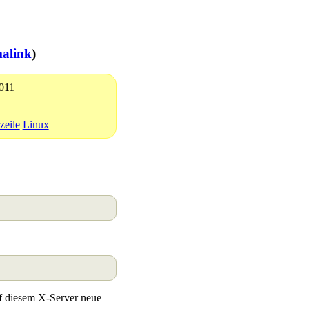
alink
)
2011
eile
Linux
uf diesem X-Server neue