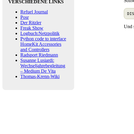
Softw
VERSCHIEDENE LINKS
Refuel Journal
Posr
Der Ritzler
Und s
Freak Show
Logbuch:Netzpolitik
Python code to interface
HomeKit Accessories
and Controllers
Radsport Riedmann
Susanne Lusiardi:
Wechseljahrebegleitung
– Medium De Vita
Thomas-Krenn-Wiki