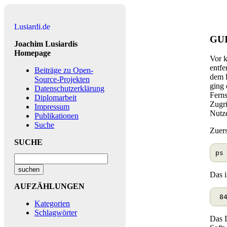
Lusiardi.de
GUI
Joachim Lusiardis
Homepage
Vor k
entf
Beiträge zu Open-
dem l
Source-Projekten
ging
Datenschutzerklärung
Ferns
Diplomarbeit
Zugri
Impressum
Nutze
Publikationen
Suche
Zuers
SUCHE
Das i
AUFZÄHLUNGEN
Kategorien
Schlagwörter
Das D