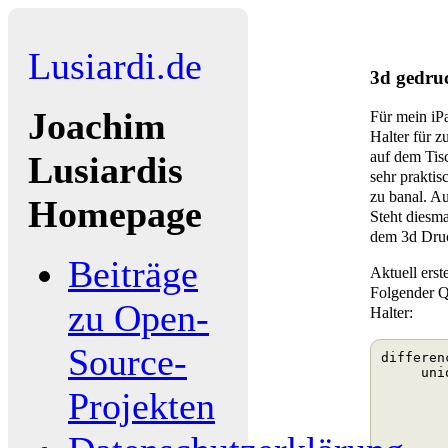
Lusiardi.de
3d gedruc
Joachim
Für mein iP
Halter für z
auf dem Ti
Lusiardis
sehr prakti
zu banal. A
Homepage
Steht diesma
dem 3d Druc
Beiträge
Aktuell erst
Folgender Qu
zu Open-
Halter:
Source-
differen
     unio
        
Projekten
        
        
        
        