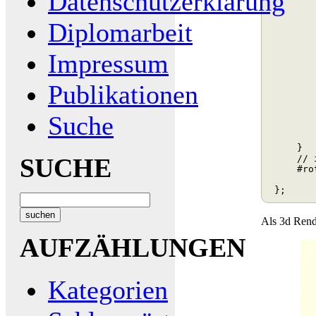
Datenschutzerklärung
        
        
Diplomarbeit
        
         
        
Impressum
        
        
        
Publikationen
        
        
Suche
        
        
         
     }

SUCHE
     // i
     #ro
        
Als 3d Rende
AUFZÄHLUNGEN
Kategorien