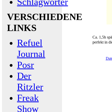
Schlagwörter
VERSCHIEDENE
LINKS
Ca. 1,5h spä
Refuel
perfekt in d
Journal
Dat
Posr
Der
Ritzler
Freak
Show